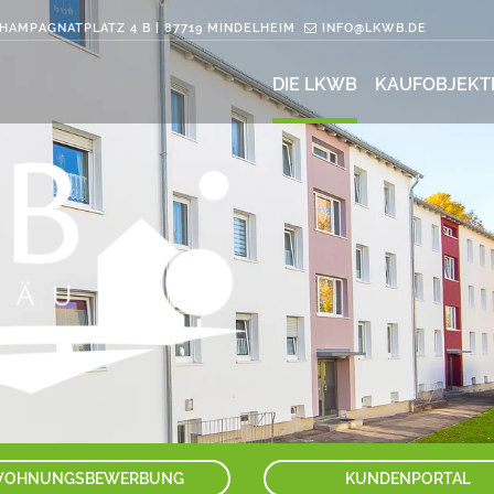
AMPAGNATPLATZ 4 B | 87719 MINDELHEIM
INFO@LKWB.DE
DIE LKWB
KAUFOBJEKT
OHNUNGSBEWERBUNG
KUNDENPORTAL