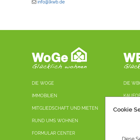
info@lkwb.de
DIE WOGE
DIE WB
IMMOBILIEN
KAUFO
MITGLIEDSCHAFT UND MIETEN
MIETOB
Cookie Se
RUND UMS WOHNEN
SCHLÜS
FORMULAR CENTER
AUSSTA
Diese Se