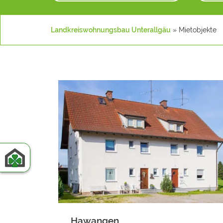
Landkreiswohnungsbau Unterallgäu
» Mietobjekte
Hawangen